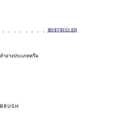
BESTSELLER
องสำอางประเภทครีม