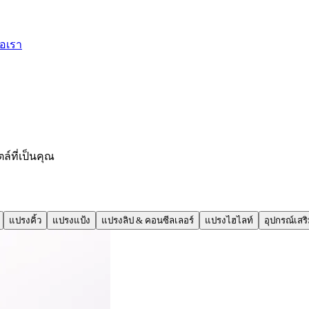
่อเรา
์ที่เป็นคุณ
แปรงคิ้ว
แปรงแป้ง
แปรงลิป & คอนซีลเลอร์
แปรงไฮไลท์
อุปกรณ์เสร